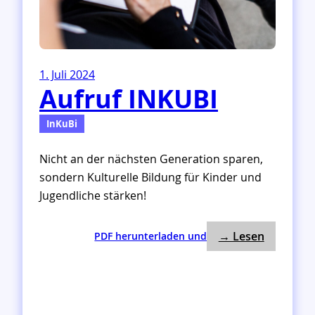
1. Juli 2024
Aufruf INKUBI
InKuBi
Nicht an der nächsten Generation sparen,
sondern Kulturelle Bildung für Kinder und
Jugendliche stärken!
: Aufruf 
:
→ Lesen
PDF herunterladen und
A
u
f
r
u