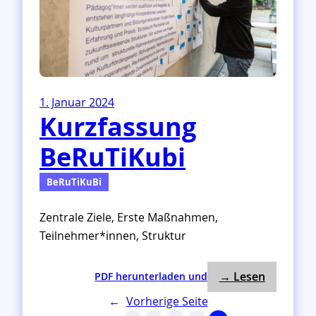
h
e
s
K
o
n
z
1. Januar 2024
e
Kurzfassung
p
t
BeRuTiKubi
BeRuTiKuBi
Zentrale Ziele, Erste Maßnahmen,
Teilnehmer*innen, Struktur
: Kurzfas
:
→ Lesen
PDF herunterladen und
K
←
Vorherige Seite
u