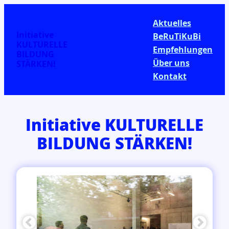
Aktuelles
Initiative
BeRuTiKuBi
KULTURELLE
Empfehlungen
BILDUNG
Über uns
STÄRKEN!
Kontakt
Initiative KULTURELLE
BILDUNG STÄRKEN!