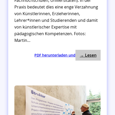
Fachhochschulen, Universitäten). In der
Praxis bedeutet dies eine enge Verzahnung
von Künstlerinnen, Erzieherinnen,
Lehrer*innen und Studierenden und damit
von künstlerischer Expertise mit
pädagogischen Kompetenzen. Fotos:
Martin…
: Ausführ
:
→ Lesen
PDF herunterladen und
A
u
s
f
ü
h
r
l
i
c