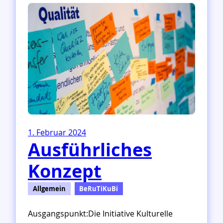
f
I
N
K
U
B
I
1. Februar 2024
Ausführliches
Konzept
Allgemein
BeRuTiKuBi
Ausgangspunkt:Die Initiative Kulturelle