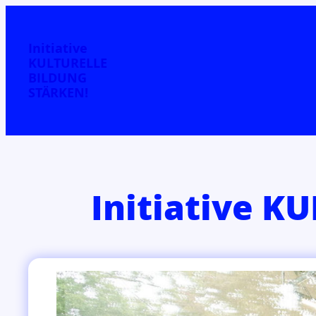
Initiative
KULTURELLE
BILDUNG
STÄRKEN!
Initiative 