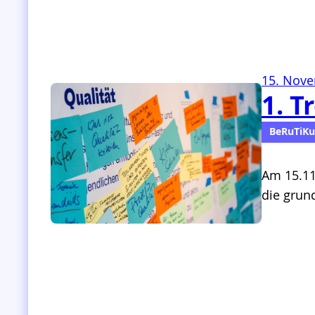
15. Nov
1. T
BeRuTiKu
Am 15.11
die grun