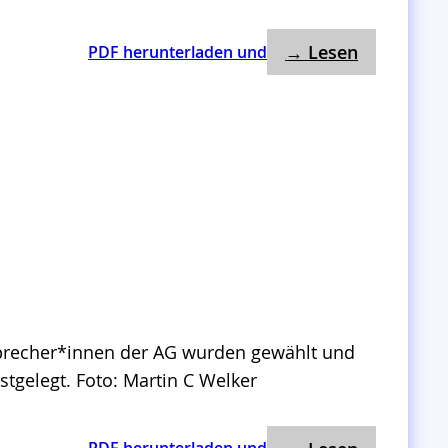
: 2. Treff
:
→ Lesen
PDF herunterladen und
2
.
T
r
e
f
f
e
n
A
G
S
 Sprecher*innen der AG wurden gewählt und
t
gelegt. Foto: Martin C Welker
r
u
: 1. Treff
: