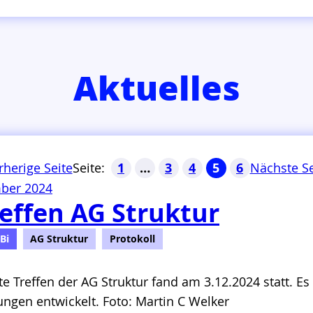
Aktuelles
1
…
3
4
5
6
rherige Seite
Nächste Se
ber 2024
reffen AG Struktur
Bi
AG Struktur
Protokoll
te Treffen der AG Struktur fand am 3.12.2024 statt. E
ngen entwickelt. Foto: Martin C Welker