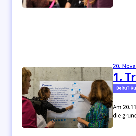
20. Nov
1. T
BeRuTiKu
Am 20.11
die grun