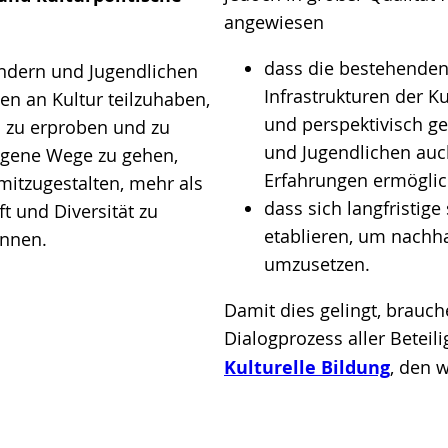
angewiesen
dass die bestehende
indern und Jugendlichen
Infrastrukturen der Ku
en an Kultur teilzuhaben,
und perspektivisch g
n zu erproben und zu
und Jugendlichen auch
eigene Wege zu gehen,
Erfahrungen ermöglic
itzugestalten, mehr als
dass sich langfristig
t und Diversität zu
etablieren, um nachha
ennen.
umzusetzen.
Damit dies gelingt, brauch
Dialogprozess aller Beteil
Kulturelle Bildung
, den 