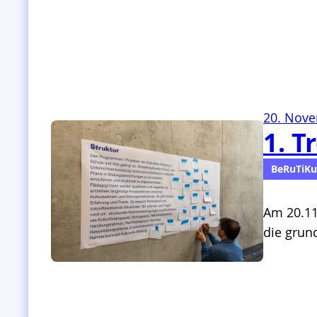
20. Nov
1. T
BeRuTiKu
Am 20.11
die grun