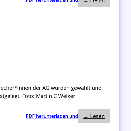
→ Lesen
PDF herunterladen und
k
1
t
.
u
T
r
r
e
f
f
e
n
A
G
F
Sprecher*innen der AG wurden gewählt und
i
gelegt. Foto: Martin C Welker
n
a
: 1. Treff
:
→ Lesen
PDF herunterladen und
n
1
z
.