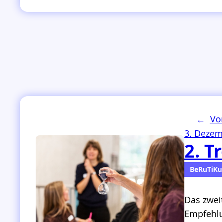
←
Vo
3. Dezem
2. T
BeRuTiKu
Das zwei
Empfehlu