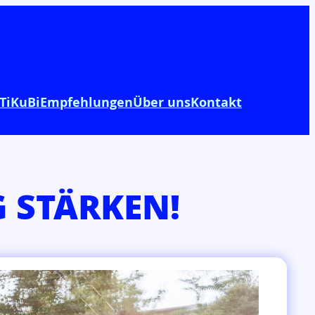
TiKuBi
Empfehlungen
Über uns
Kontakt
G STÄRKEN!