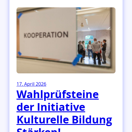
T
H
E
D
A
T
E
:
Z
u
k
u
n
17. April 2026
f
Wahlprüfsteine
t
s
der Initiative
p
a
Kulturelle Bildung
n
e