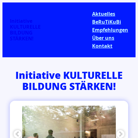
Aktuelles
Initiative
BeRuTiKuBi
KULTURELLE
Empfehlungen
BILDUNG
Über uns
STÄRKEN!
Kontakt
Initiative KULTURELLE
BILDUNG STÄRKEN!