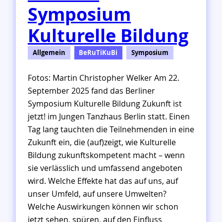
Symposium
v
e
Kulturelle Bildung
r
ö
f
Allgemein
BeRuTiKuBi
Symposium
f
e
Fotos: Martin Christopher Welker Am 22.
n
September 2025 fand das Berliner
t
Symposium Kulturelle Bildung Zukunft ist
l
jetzt! im Jungen Tanzhaus Berlin statt. Einen
i
c
Tag lang tauchten die Teilnehmenden in eine
h
Zukunft ein, die (auf)zeigt, wie Kulturelle
t
Bildung zukunftskompetent macht – wenn
!
sie verlässlich und umfassend angeboten
wird. Welche Effekte hat das auf uns, auf
unser Umfeld, auf unsere Umwelten?
Welche Auswirkungen können wir schon
jetzt sehen, spüren, auf den Einfluss