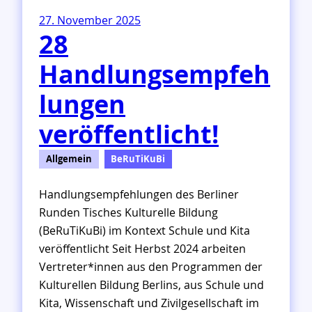
e
27. November 2025
r
28
K
u
Handlungsempfeh
l
t
lungen
u
r
veröffentlicht!
e
l
Allgemein
BeRuTiKuBi
l
e
Handlungsempfehlungen des Berliner
n
Runden Tisches Kulturelle Bildung
B
i
(BeRuTiKuBi) im Kontext Schule und Kita
l
veröffentlicht Seit Herbst 2024 arbeiten
d
Vertreter*innen aus den Programmen der
u
Kulturellen Bildung Berlins, aus Schule und
n
Kita, Wissenschaft und Zivilgesellschaft im
g