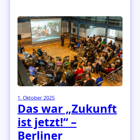
a
n
d
l
u
n
g
s
e
m
p
f
e
h
1. Oktober 2025
l
Das war „Zukunft
u
n
ist jetzt!“ –
g
e
Berliner
n