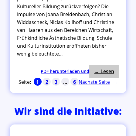
Kultureller Bildung zurückverfolgen? Die
Impulse von Joana Breidenbach, Christian
Widdascheck, Niclas Kollhoff und Christine
van Haaren aus den Bereichen Wirtschaft,
Frühkindliche Ästhetische Bildung, Schule
und Kulturinstitution eröffneten bisher
wenig beleuchtete…
: Das war
:
→ Lesen
PDF herunterladen und
D
Nächste Seite
→
1
2
3
…
6
a
s
w
a
Wir sind die Initiative:
r
„
Z
u