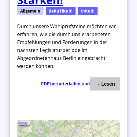
Stärken!
l
:
Allgemein
BeRuTiKuBi
InKuBi
E
i
Durch unsere Wahlprüfsteine möchten wir
n
erfahren, wie die durch uns erarbeiteten
e
Empfehlungen und Forderungen in der
L
e
nächsten Legislaturperiode im
g
Abgeordnetenhaus Berlin eingebracht
i
werden können.
s
l
a
: Wahlprüf
:
→ Lesen
PDF herunterladen und
t
W
u
a
r
h
f
l
ü
p
r
r
K
ü
u