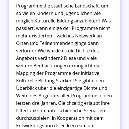
l
u
Programme die städtische Landschaft, um
i
l
so vielen Kindern und Jugendlichen wie
n
t
möglich Kulturelle Bildung anzubieten? Was
u
passiert, wenn einige der Programme nicht
r
mehr existierten – welches Netzwerk an
e
l
Orten und Teilnehmenden ginge dann
l
verloren? Wie würde es die Dichte des
e
Angebots verändern? Diese und viele
B
weitere Beobachtungen ermöglicht das
i
Mapping der Programme der Initiative
l
Kulturelle Bildung Stärken! Sie gibt einen
d
u
Überblick über die einzigartige Dichte und
n
Weite des Angebots aller Programme in den
g
letzten drei Jahren. Gleichzeitig erlaubt ihre
S
Filterfunktion unterschiedliche Szenarien
t
durchzuspielen. In Kooperation mit dem
ä
r
Entwicklungsbüro Free Icecream aus