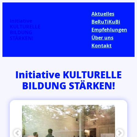
Aktuelles
Initiative
BeRuTiKuBi
KULTURELLE
Empfehlungen
BILDUNG
Über uns
STÄRKEN!
Kontakt
Initiative KULTURELLE
BILDUNG STÄRKEN!