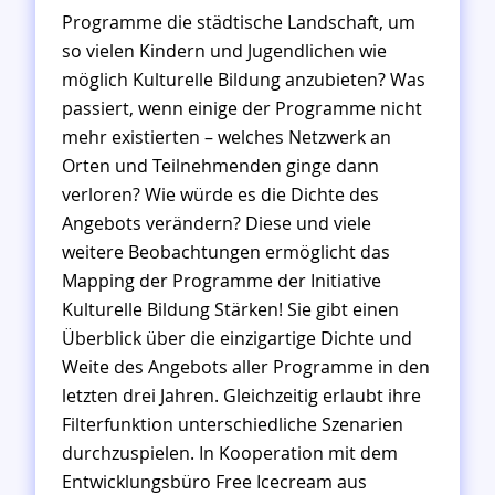
l
u
Programme die städtische Landschaft, um
i
l
so vielen Kindern und Jugendlichen wie
n
t
möglich Kulturelle Bildung anzubieten? Was
u
passiert, wenn einige der Programme nicht
r
mehr existierten – welches Netzwerk an
e
l
Orten und Teilnehmenden ginge dann
l
verloren? Wie würde es die Dichte des
e
Angebots verändern? Diese und viele
B
weitere Beobachtungen ermöglicht das
i
Mapping der Programme der Initiative
l
Kulturelle Bildung Stärken! Sie gibt einen
d
u
Überblick über die einzigartige Dichte und
n
Weite des Angebots aller Programme in den
g
letzten drei Jahren. Gleichzeitig erlaubt ihre
S
Filterfunktion unterschiedliche Szenarien
t
durchzuspielen. In Kooperation mit dem
ä
r
Entwicklungsbüro Free Icecream aus