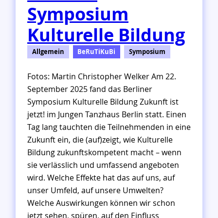
Symposium
v
e
Kulturelle Bildung
r
ö
f
Allgemein
BeRuTiKuBi
Symposium
f
e
Fotos: Martin Christopher Welker Am 22.
n
September 2025 fand das Berliner
t
Symposium Kulturelle Bildung Zukunft ist
l
jetzt! im Jungen Tanzhaus Berlin statt. Einen
i
c
Tag lang tauchten die Teilnehmenden in eine
h
Zukunft ein, die (auf)zeigt, wie Kulturelle
t
Bildung zukunftskompetent macht – wenn
!
sie verlässlich und umfassend angeboten
wird. Welche Effekte hat das auf uns, auf
unser Umfeld, auf unsere Umwelten?
Welche Auswirkungen können wir schon
jetzt sehen, spüren, auf den Einfluss