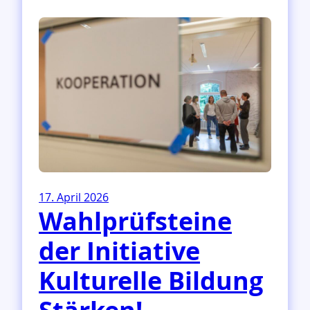
T
H
E
D
A
T
E
:
Z
u
k
u
n
17. April 2026
f
Wahlprüfsteine
t
s
der Initiative
p
a
Kulturelle Bildung
n
e