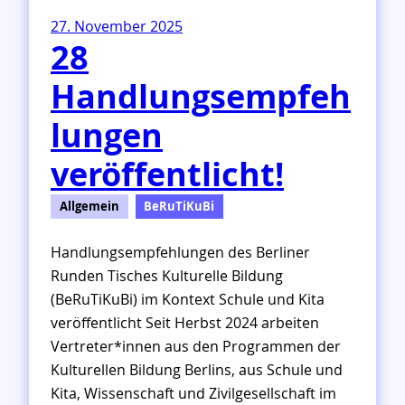
e
27. November 2025
r
28
K
u
Handlungsempfeh
l
t
lungen
u
r
veröffentlicht!
e
l
Allgemein
BeRuTiKuBi
l
e
Handlungsempfehlungen des Berliner
n
Runden Tisches Kulturelle Bildung
B
i
(BeRuTiKuBi) im Kontext Schule und Kita
l
veröffentlicht Seit Herbst 2024 arbeiten
d
Vertreter*innen aus den Programmen der
u
Kulturellen Bildung Berlins, aus Schule und
n
Kita, Wissenschaft und Zivilgesellschaft im
g