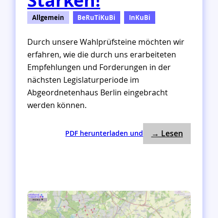
Stärken!
l
:
Allgemein
BeRuTiKuBi
InKuBi
E
i
Durch unsere Wahlprüfsteine möchten wir
n
erfahren, wie die durch uns erarbeiteten
e
Empfehlungen und Forderungen in der
L
e
nächsten Legislaturperiode im
g
Abgeordnetenhaus Berlin eingebracht
i
werden können.
s
l
a
: Wahlprüf
:
→ Lesen
PDF herunterladen und
t
W
u
a
r
h
f
l
ü
p
r
r
K
ü
u