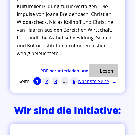
Kultureller Bildung zurückverfolgen? Die
Impulse von Joana Breidenbach, Christian
Widdascheck, Niclas Kollhoff und Christine
van Haaren aus den Bereichen Wirtschaft,
Frühkindliche Ästhetische Bildung, Schule
und Kulturinstitution eröffneten bisher
wenig beleuchtete…
: Das war
:
→ Lesen
PDF herunterladen und
D
Nächste Seite
→
1
2
3
…
6
a
s
w
a
Wir sind die Initiative:
r
„
Z
u