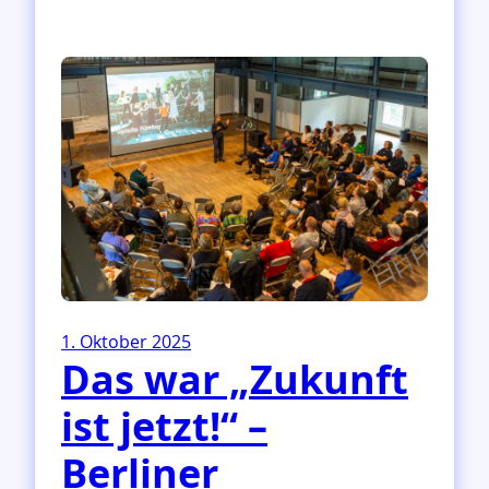
a
n
d
l
u
n
g
s
e
m
p
f
e
h
1. Oktober 2025
l
Das war „Zukunft
u
n
ist jetzt!“ –
g
e
Berliner
n