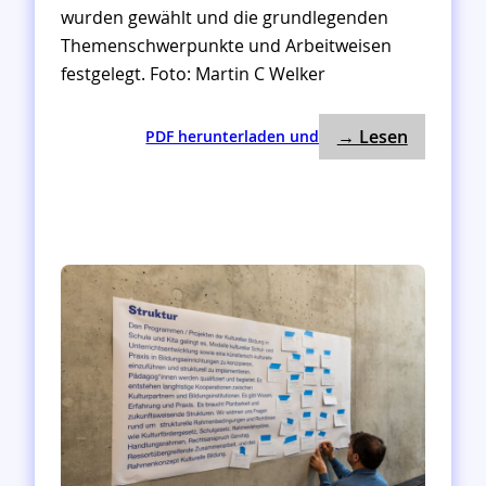
wurden gewählt und die grundlegenden
Themenschwerpunkte und Arbeitweisen
festgelegt. Foto: Martin C Welker
: 1. Tref
:
→ Lesen
PDF herunterladen und
1
.
T
r
e
f
f
e
n
A
G
F
i
n