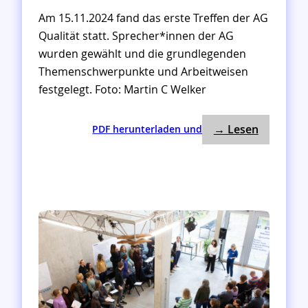
Am 15.11.2024 fand das erste Treffen der AG
Qualität statt. Sprecher*innen der AG
wurden gewählt und die grundlegenden
Themenschwerpunkte und Arbeitweisen
festgelegt. Foto: Martin C Welker
: 1. Treff
:
→ Lesen
PDF herunterladen und
1
.
T
r
e
f
f
e
n
A
G