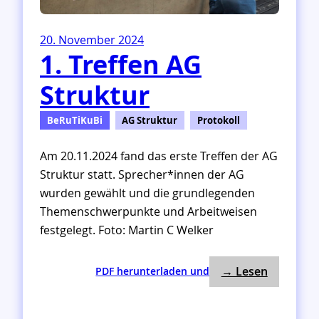
a
n
z
20. November 2024
e
1. Treffen AG
n
Struktur
BeRuTiKuBi
AG Struktur
Protokoll
Am 20.11.2024 fand das erste Treffen der AG
Struktur statt. Sprecher*innen der AG
wurden gewählt und die grundlegenden
Themenschwerpunkte und Arbeitweisen
festgelegt. Foto: Martin C Welker
: 1. Treff
:
→ Lesen
PDF herunterladen und
1
.
T