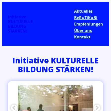
Aktuelles
Initiative
BeRuTiKuBi
KULTURELLE
Empfehlungen
BILDUNG
Über uns
STÄRKEN!
Kontakt
Initiative KULTURELLE
BILDUNG STÄRKEN!