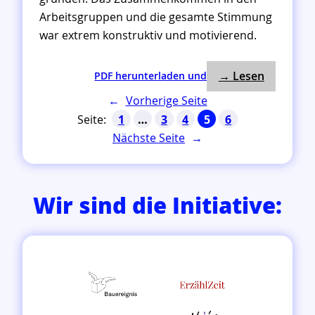
Arbeitsgruppen und die gesamte Stimmung
war extrem konstruktiv und motivierend.
: Gestarte
:
→ Lesen
PDF herunterladen und
G
←
Vorherige Seite
e
1
…
3
4
5
6
s
Nächste Seite
→
t
a
r
t
Wir sind die Initiative:
e
t
!