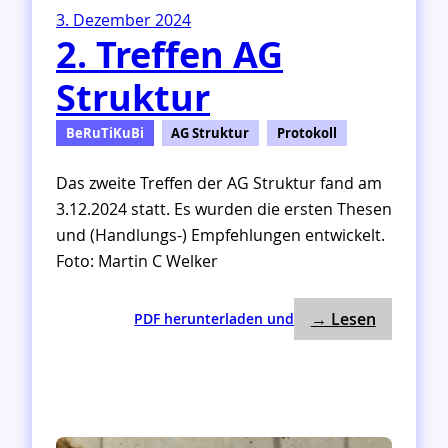
3. Dezember 2024
2. Treffen AG
Struktur
BeRuTiKuBi
AG Struktur
Protokoll
Das zweite Treffen der AG Struktur fand am
3.12.2024 statt. Es wurden die ersten Thesen
und (Handlungs-) Empfehlungen entwickelt.
Foto: Martin C Welker
: 2. Treff
:
→ Lesen
PDF herunterladen und
2
.
T
r
e