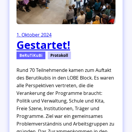
Q
u
a
l
i
t
1. Oktober 2024
ä
Gestartet!
t
BeRuTiKuBi
Protokoll
Rund 70 Teilnehmende kamen zum Auftakt
des Berutikubis in den LOBE Block. Es waren
alle Perspektiven vertreten, die die
Verankerung der Programme braucht:
Politik und Verwaltung, Schule und Kita,
Freie Szene, Institutionen, Träger und
Programme. Ziel war ein gemeinsames
Problemverständnis und Arbeitsgruppen zu
gründen. Das Zusammenkommen in den