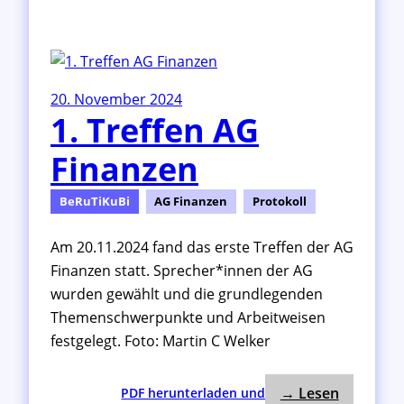
T
r
e
f
f
20. November 2024
e
1. Treffen AG
n
A
Finanzen
G
S
t
BeRuTiKuBi
AG Finanzen
Protokoll
r
u
Am 20.11.2024 fand das erste Treffen der AG
k
Finanzen statt. Sprecher*innen der AG
t
wurden gewählt und die grundlegenden
u
Themenschwerpunkte und Arbeitweisen
r
festgelegt. Foto: Martin C Welker
: 1. Tref
:
→ Lesen
PDF herunterladen und