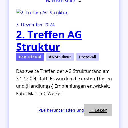
Nächste Seite
→
3. Dezember 2024
2. Treffen AG
Struktur
BeRuTiKuBi
AG Struktur
Protokoll
Das zweite Treffen der AG Struktur fand am
3.12.2024 statt. Es wurden die ersten Thesen
und (Handlungs-) Empfehlungen entwickelt.
Foto: Martin C Welker
: 2. Tref
:
→ Lesen
PDF herunterladen und
2
.