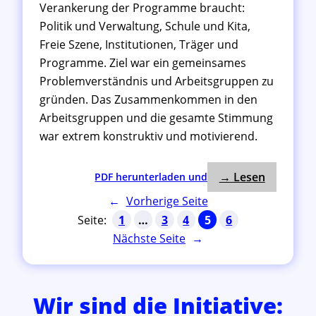
Verankerung der Programme braucht:
t
ä
Politik und Verwaltung, Schule und Kita,
t
Freie Szene, Institutionen, Träger und
Programme. Ziel war ein gemeinsames
Problemverständnis und Arbeitsgruppen zu
gründen. Das Zusammenkommen in den
Arbeitsgruppen und die gesamte Stimmung
war extrem konstruktiv und motivierend.
: Gestarte
:
→ Lesen
PDF herunterladen und
G
←
Vorherige Seite
e
1
…
3
4
5
6
s
Nächste Seite
→
t
a
r
t
Wir sind die Initiative:
e
t