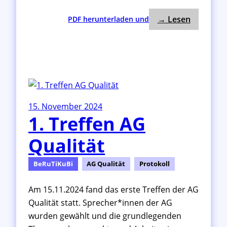
: 1. Tref
:
→ Lesen
PDF herunterladen und
1
.
T
r
e
f
f
15. November 2024
e
1. Treffen AG
n
A
Qualität
G
S
t
BeRuTiKuBi
AG Qualität
Protokoll
r
u
Am 15.11.2024 fand das erste Treffen der AG
k
Qualität statt. Sprecher*innen der AG
t
wurden gewählt und die grundlegenden
u