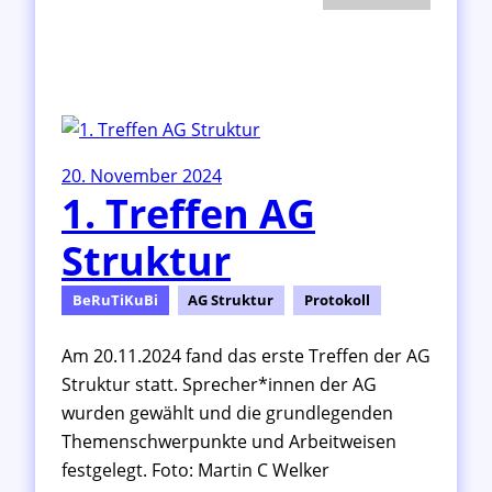
1
.
T
r
e
f
f
20. November 2024
e
1. Treffen AG
n
A
Struktur
G
F
i
BeRuTiKuBi
AG Struktur
Protokoll
n
a
Am 20.11.2024 fand das erste Treffen der AG
n
Struktur statt. Sprecher*innen der AG
z
wurden gewählt und die grundlegenden
e
Themenschwerpunkte und Arbeitweisen
n
festgelegt. Foto: Martin C Welker