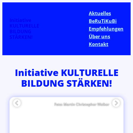
Aktuelles
Initiative
BeRuTiKuBi
KULTURELLE
Empfehlungen
BILDUNG
Über uns
STÄRKEN!
Kontakt
Initiative KULTURELLE
BILDUNG STÄRKEN!
Foto: Martin Christopher Welker