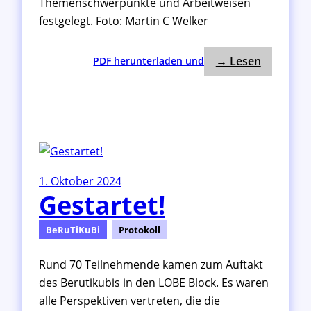
Themenschwerpunkte und Arbeitweisen
r
festgelegt. Foto: Martin C Welker
: 1. Treff
:
→ Lesen
PDF herunterladen und
1
.
T
r
e
f
f
1. Oktober 2024
e
Gestartet!
n
A
G
BeRuTiKuBi
Protokoll
Q
u
Rund 70 Teilnehmende kamen zum Auftakt
a
des Berutikubis in den LOBE Block. Es waren
l
alle Perspektiven vertreten, die die
i